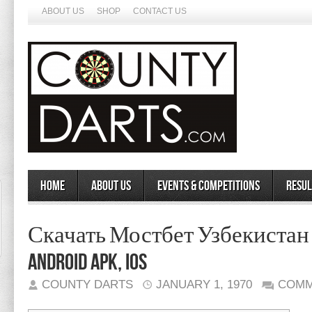
ABOUT US
SHOP
CONTACT US
Home
About Us
Events & Competitions
Resul
Скачать Мостбет Узбекистан s
Android apk, IOS
COUNTY DARTS
JANUARY 1, 1970
COMM