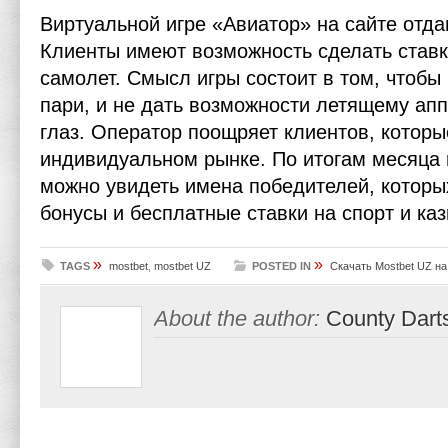
Виртуальной игре «Авиатор» на сайте отда
Клиенты имеют возможность сделать став
самолет. Смысл игры состоит в том, чтобы
пари, и не дать возможности летящему апп
глаз. Оператор поощряет клиентов, которы
индивидуальном рынке. По итогам месяца 
можно увидеть имена победителей, которы
бонусы и бесплатные ставки на спорт и каз
»
»
TAGS
mostbet
,
mostbet UZ
POSTED IN
Скачать Mostbet UZ на
About the author:
County Dart