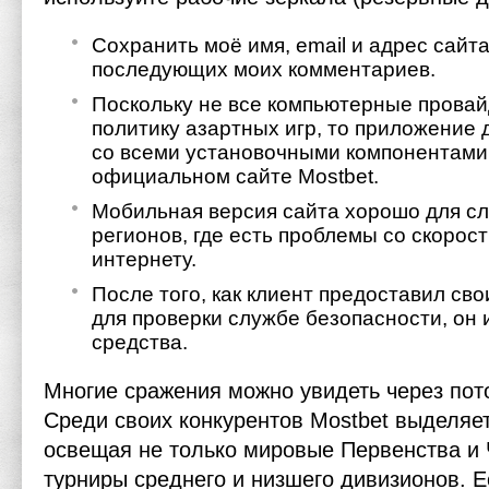
Сохранить моё имя, email и адрес сайта
последующих моих комментариев.
Поскольку не все компьютерные прова
политику азартных игр, то приложение д
со всеми установочными компонентами
официальном сайте Mostbet.
Мобильная версия сайта хорошо для сл
регионов, где есть проблемы со скоро
интернету.
После того, как клиент предоставил св
для проверки службе безопасности, он
средства.
Многие сражения можно увидеть через пото
Среди своих конкурентов Mostbet выделяет
освещая не только мировые Первенства и 
турниры среднего и низшего дивизионов. 