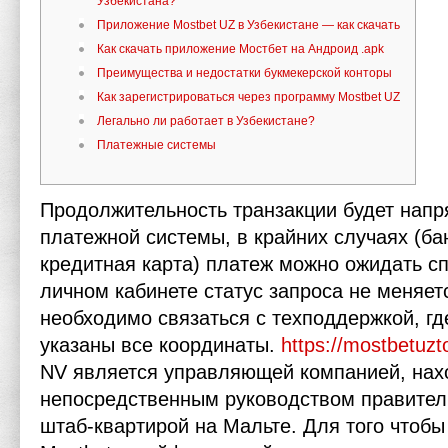
Узбекистана?
Приложение Mostbet UZ в Узбекистане — как скачать
Как скачать приложение Мостбет на Андроид .apk
Преимущества и недостатки букмекерской конторы
Как зарегистрироваться через программу Mostbet UZ
Легально ли работает в Узбекистане?
Платежные системы
Продолжительность транзакции будет напр
платежной системы, в крайних случаях (ба
кредитная карта) платеж можно ожидать сп
личном кабинете статус запроса не меняетс
необходимо связаться с техподдержкой, гд
указаны все координаты.
https://mostbetuz
NV является управляющей компанией, на
непосредственным руководством правител
штаб-квартирой на Мальте. Для того чтобы