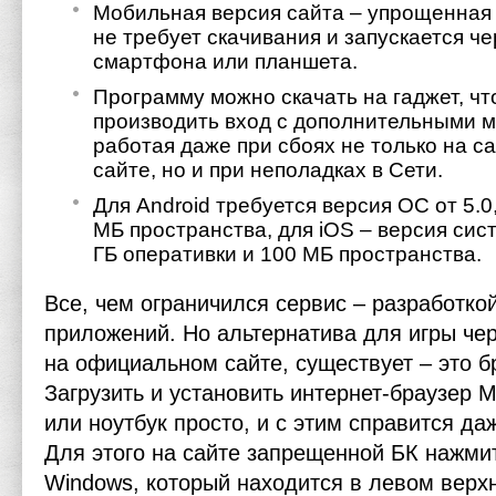
Мобильная версия сайта – упрощенная 
не требует скачивания и запускается ч
смартфона или планшета.
Программу можно скачать на гаджет, чт
производить вход с дополнительными м
работая даже при сбоях не только на с
сайте, но и при неполадках в Сети.
Для Android требуется версия ОС от 5.0
МБ пространства, для iOS – версия сис
ГБ оперативки и 100 МБ пространства.
Все, чем ограничился сервис – разработк
приложений. Но альтернатива для игры че
на официальном сайте, существует – это б
Загрузить и установить интернет-браузер 
или ноутбук просто, и с этим справится д
Для этого на сайте запрещенной БК нажмит
Windows, который находится в левом верхн