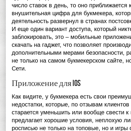
число ставок в день, то оно приближается к
внушительная цифра для букмекера, кото
деятельность развернул в странах постсов
И еще один вариант доступа, который никт
заблокировать, это – мобильные приложен
скачать на гаджет, что позволяет производ
дополнительными мерами безопасности, р
не только на самом букмекерском сайте, н
Сети.
Приложение для IOS
Как видите, у букмекера есть свои преиму
недостатки, которые, по отзывам клиентов 
старается уменьшить или вообще свести к
предлагает хорошие условия, неплохую л
росписью не только на топовые, но и игры