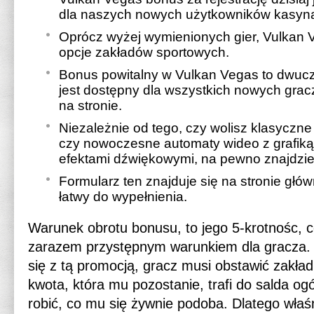
dla naszych nowych użytkowników kasyn
Oprócz wyżej wymienionych gier, Vulkan V
opcje zakładów sportowych.
Bonus powitalny w Vulkan Vegas to dwucz
jest dostępny dla wszystkich nowych graczy
na stronie.
Niezależnie od tego, czy wolisz klasyczn
czy nowoczesne automaty wideo z grafiką
efektami dźwiękowymi, na pewno znajdzies
Formularz ten znajduje się na stronie głów
łatwy do wypełnienia.
Warunek obrotu bonusu, to jego 5-krotnośc, co
zarazem przystępnym warunkiem dla gracza. 
się z tą promocją, gracz musi obstawić zakład
kwota, która mu pozostanie, trafi do salda og
robić, co mu się żywnie podoba. Dlatego wła