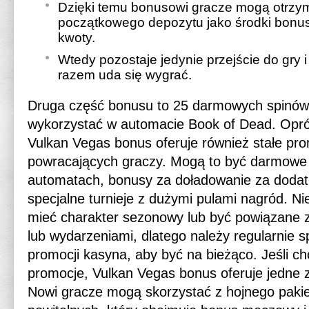
Dzięki temu bonusowi gracze mogą otrzy
początkowego depozytu jako środki bonus
kwoty.
Wtedy pozostaje jedynie przejście do gry 
razem uda się wygrać.
Druga część bonusu to 25 darmowych spinów
wykorzystać w automacie Book of Dead. Opró
Vulkan Vegas bonus oferuje również stałe pro
powracających graczy. Mogą to być darmowe 
automatach, bonusy za doładowanie za doda
specjalne turnieje z dużymi pulami nagród. N
mieć charakter sezonowy lub być powiązane z
lub wydarzeniami, dlatego należy regularnie 
promocji kasyna, aby być na bieżąco. Jeśli ch
promocje, Vulkan Vegas bonus oferuje jedne z
Nowi gracze mogą skorzystać z hojnego paki