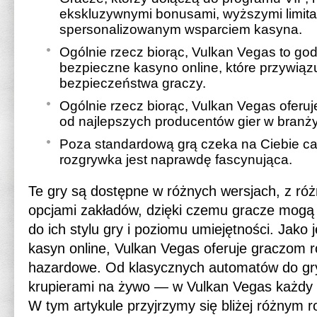
ekskluzywnymi bonusami, wyższymi limitam
spersonalizowanym wsparciem kasyna.
Ogólnie rzecz biorąc, Vulkan Vegas to god
bezpieczne kasyno online, które przywią
bezpieczeństwa graczy.
Ogólnie rzecz biorąc, Vulkan Vegas oferuj
od najlepszych producentów gier w branży
Poza standardową grą czeka na Ciebie c
rozgrywka jest naprawdę fascynująca.
Te gry są dostępne w różnych wersjach, z ró
opcjami zakładów, dzięki czemu gracze mogą 
do ich stylu gry i poziomu umiejętności. Jako
kasyn online, Vulkan Vegas oferuje graczom 
hazardowe. Od klasycznych automatów do gr
krupierami na żywo — w Vulkan Vegas każdy zn
W tym artykule przyjrzymy się bliżej różnym r