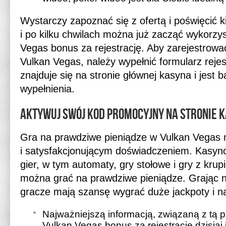
Wystarczy zapoznać się z ofertą i poświęcić ki
i po kilku chwilach można już zacząć wykorzy
Vegas bonus za rejestrację. Aby zarejestrowa
Vulkan Vegas, należy wypełnić formularz rejes
znajduje się na stronie głównej kasyna i jest 
wypełnienia.
Aktywuj swój kod promocyjny na stronie 
Gra na prawdziwe pieniądze w Vulkan Vegas
i satysfakcjonującym doświadczeniem. Kasyn
gier, w tym automaty, gry stołowe i gry z kru
można grać na prawdziwe pieniądze. Grając n
gracze mają szansę wygrać duże jackpoty i n
Najważniejszą informacją, związaną z tą pr
Vulkan Vegas bonus za rejestrację dzisiaj