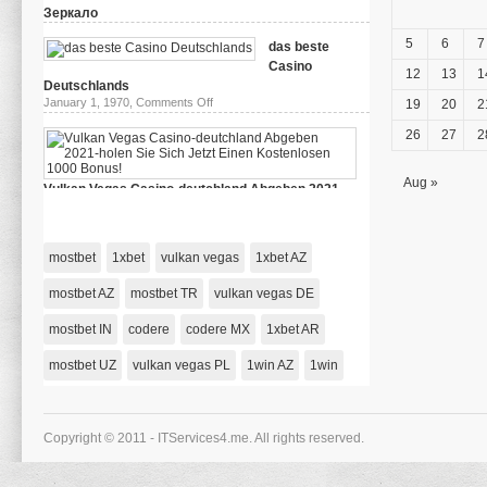
Зеркало
on
March 29, 2024,
Comments Off
Бездепозитные
5
6
7
das beste
Бонусы
Casino
Казино
12
13
1
–
Deutschlands
Riobet
on
January 1, 1970,
Comments Off
19
20
2
78
das
Зеркало
beste
26
27
2
Casino
Deutschlands
Aug »
Vulkan Vegas Casino-deutchland Abgeben 2021-
holen Sie Sich Jetzt Einen Kostenlosen 1000 Bonus!
on
January 1, 1970,
Comments Off
Vulkan
Vegas
mostbet
1xbet
vulkan vegas
1xbet AZ
Casino-
deutchland
Abgeben
mostbet AZ
mostbet TR
vulkan vegas DE
2021-
holen
mostbet IN
codere
codere MX
Sie
1xbet AR
Sich
Jetzt
mostbet UZ
vulkan vegas PL
1win AZ
1win
Einen
Kostenlosen
1000
Bonus!
Copyright © 2011 - ITServices4.me. All rights reserved.