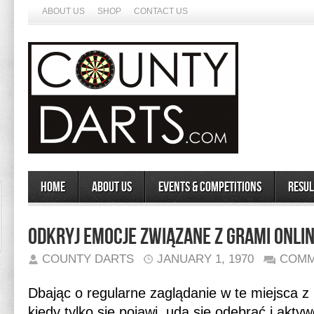
ABOUT US
SHOP
CONTACT US
Home
About Us
Events & Competitions
Resul
Odkryj Emocje Związane z Grami Onli
COUNTY DARTS
JANUARY 1, 1970
COMM
Dbając o regularne zaglądanie w te miejsca 
kiedy tylko się pojawi, uda się odebrać i akt