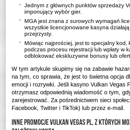
Jednym z głównych punktów sprzedaży Vu
imponujący wybór gier.
MGA jest znana z surowych wymagań licen
wszystkie licencjonowane kasyna działają
przejrzysty.
Mówiąc najprościej, jest to specjalny kod
podczas procesu rejestracji lub wpłaty w k
odblokować ekskluzywne bonusy lub ofert
W tym artykule skupimy się na zabawie hazar
na tym, co sprawia, że jest to świetna opcja 
emocji i rozrywki. Jeśli kasyno Vulkan Vegas P
otrzymasz odpowiednią wiadomość o tym, gdy
zarejestrować. Za pośrednictwem sieci społe
Facebook, Twitter i TikTok) lub przez e-mail.
Inne promocje Vulkan Vegas PL, z których m