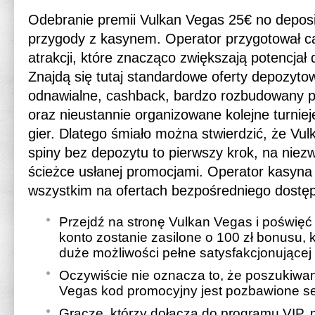
Odebranie premii Vulkan Vegas 25€ no deposi
przygody z kasynem. Operator przygotował c
atrakcji, które znacząco zwiększają potencjał
Znajdą się tutaj standardowe oferty depozyto
odnawialne, cashback, bardzo rozbudowany p
oraz nieustannie organizowane kolejne turnie
gier. Dlatego śmiało można stwierdzić, że V
spiny bez depozytu to pierwszy krok, na niezw
ścieżce usłanej promocjami. Operator kasyna 
wszystkim na ofertach bezpośredniego dostę
Przejdź na stronę Vulkan Vegas i poświęć 
konto zostanie zasilone o 100 zł bonusu, 
duże możliwości pełne satysfakcjonującej 
Oczywiście nie oznacza to, że poszukiwan
Vegas kod promocyjny jest pozbawione s
Gracze, którzy dołączą do programu VIP, 