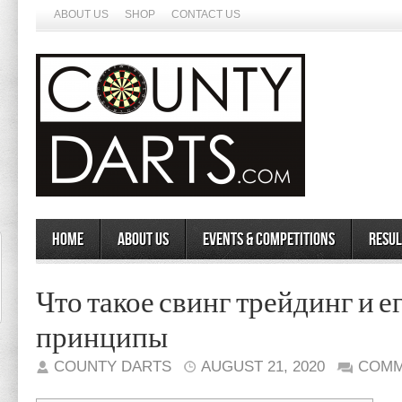
ABOUT US
SHOP
CONTACT US
Home
About Us
Events & Competitions
Resul
Что такое свинг трейдинг и 
принципы
COUNTY DARTS
AUGUST 21, 2020
COMM