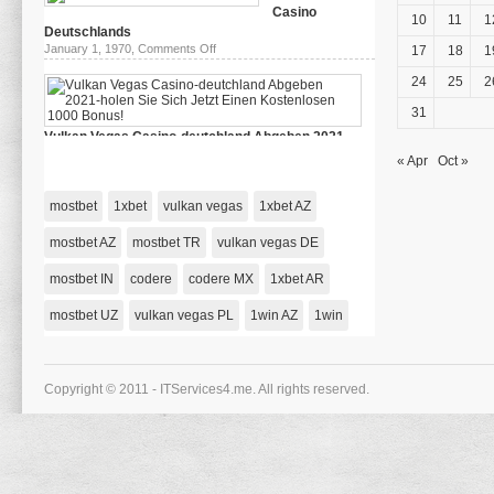
Casino
Казино
10
11
1
–
Deutschlands
Riobet
on
January 1, 1970,
Comments Off
17
18
1
78
das
Зеркало
beste
24
25
2
Casino
Deutschlands
31
Vulkan Vegas Casino-deutchland Abgeben 2021-
holen Sie Sich Jetzt Einen Kostenlosen 1000 Bonus!
« Apr
Oct »
on
January 1, 1970,
Comments Off
Vulkan
Vegas
mostbet
1xbet
vulkan vegas
1xbet AZ
Casino-
deutchland
Abgeben
mostbet AZ
mostbet TR
vulkan vegas DE
2021-
holen
mostbet IN
codere
codere MX
Sie
1xbet AR
Sich
Jetzt
mostbet UZ
vulkan vegas PL
1win AZ
1win
Einen
Kostenlosen
1000
Bonus!
Copyright © 2011 - ITServices4.me. All rights reserved.