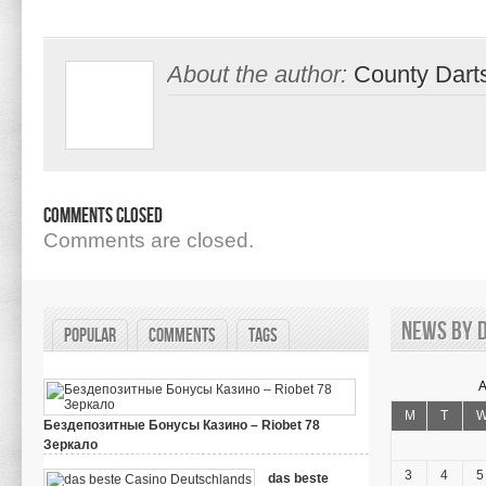
About the author:
County Dart
Comments Closed
Comments are closed.
News by d
Popular
Comments
Tags
A
M
T
Бездепозитные Бонусы Казино – Riobet 78
Зеркало
on
March 29, 2024,
Comments Off
Бездепозитные
3
4
5
das beste
Бонусы