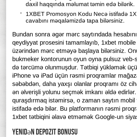
daxil haqqında məlumat təmin edə bilərik.
1XBET Promosyon Kodu Necə istifadə 1XB
cavabını məqaləmizdə tapa bilərsiniz.
Bundan sonra əgər mərc saytındada hesabını
qeydiyyat prosesini tamamlayıb, 1xbet mobile
üzərindən mərc etməyə başlaya bilərsiniz. On
bukmeker kontorunun oyun oyna pulsuz veb-sa
də tərcümə olunmuşdur. Tətbiqi yükləmək üçün 
iPhone və iPad üçün rəsmi proqramlar mağaza
səbəbdən, daha yaxşı olanlar proqramı öz ci
ən əlverişli yolunu seçmək imkanı əldə edirlə
quraşdırmaq istəmirsə, o zaman saytın mobil
istifadə edə bilər. Bu platformanın rəsmi pro
1xbet tətbiqini əlavə etməmək Google-un siyas
Yenidən Depozit Bonusu