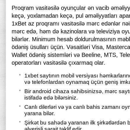
Proqram vasitəsilə oyunçular ən vacib əməliyy
keçə, yoxlamadan keçə, pul əməliyyatları apar
1xBet az proqramı vasitəsilə mərc edənlər nə
mərc edə, həm də kazinolara və televiziya oyu
bilərlər. Minimum hesab doldurulmasının məbl
ödəniş üsulları üçün. Vəsaitləri Visa, Masterc
Wallet ödəniş sistemləri və Beeline, MTS, Te
operatorları vasitəsilə çıxarmaq olar.
1xbet saytının mobil versiyası həmkarların
və telefonlardan oynamaq üçün geniş imkan
Bir android cihaza sahibsinizsə, mərc sayt
istifadə edə bilərsiniz.
Canlı dilerləri və ya canlı bahis zamanı oy
yarana bilər.
Şirkət bu sahədə yaranan ilk şirkətlərdən bi
əlverişli şərait təklif edir.