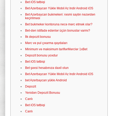
Bet iOS tətbiqi
Bet Azerbaycan Yükle Mobil Az Indir Android iOS
Bet Azərbaycan bukmekeri: rəsmi saytın nəzərdən
keçirilməsi
Bet bukmeker kontoruna necə mərc etmək olar?
Bet-dən istifadə edənlər üçün bonuslar varmı?
İlk depozit bonusu
Mərc və pul çıxarma qaydaları
Minimum və maksimum tariflərMərclər 1xBet
Depozit bonusu yoxdur
Bet iOS tətbiqi
Bet şəxsi hesabınıza daxil olun
Bet Azerbaycan Yükle Mobil Az Indir Android iOS
bet Azerbaycan yükle Android
Depozit
Yenidən Depozit Bonusu
Canlı
Bet iOS tətbiqi
Canlı