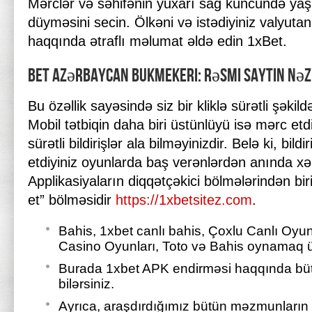
Mərclər və səhifənin yuxarı sağ küncündə yaş
düyməsini secin. Ölkəni və istədiyiniz valyuta
haqqında ətraflı məlumat əldə edin 1xBet.
Bet Azərbaycan bukmekeri: rəsmi saytın nəz
Bu özəllik sayəsində siz bir kliklə sürətli şəkild
Mobil tətbiqin daha biri üstünlüyü isə mərc et
sürətli bildirişlər ala bilməyinizdir. Belə ki, bil
etdiyiniz oyunlarda baş verənlərdən anında xəbə
Applikasiyaların diqqətçəkici bölmələrindən biri
et” bölməsidir
https://1xbetsitez.com
.
Bahis, 1xbet canlı bahis, Çoxlu Canlı Oyun
Casino Oyunları, Toto və Bahis oynamaq 
Burada 1xbet APK endirməsi haqqında büt
bilərsiniz.
Ayrıca, araşdırdığımız bütün məzmunların