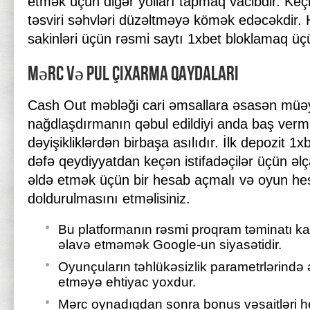
etmək üçün digər yolları tapmaq vacibdir. Keçm
təsviri səhvləri düzəltməyə kömək edəcəkdir
sakinləri üçün rəsmi saytı 1xbet bloklamaq üçün
Mərc və pul çıxarma qaydaları
Cash Out məbləği cari əmsallara əsasən müəy
nağdlaşdırmanın qəbul edildiyi anda baş verm
dəyişikliklərdən birbaşa asılıdır. İlk depozit 1
dəfə qeydiyyatdan keçən istifadəçilər üçün əl
əldə etmək üçün bir hesab açmalı və oyun hes
doldurulmasını etməlisiniz.
Bu platformanın rəsmi proqram təminatı kat
əlavə etməmək Google-un siyasətidir.
Oyunçuların təhlükəsizlik parametrlərində ə
etməyə ehtiyac yoxdur.
Mərc oynadıqdan sonra bonus vəsaitləri he