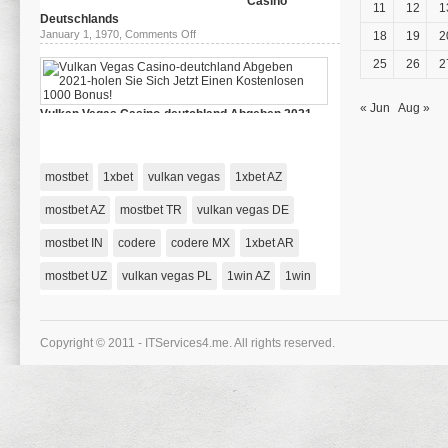
Casino
Казино
11
12
1
–
Deutschlands
Riobet
on
January 1, 1970,
Comments Off
18
19
2
78
das
Зеркало
beste
25
26
2
Casino
Deutschlands
« Jun
Aug »
Vulkan Vegas Casino-deutchland Abgeben 2021-
holen Sie Sich Jetzt Einen Kostenlosen 1000 Bonus!
on
January 1, 1970,
Comments Off
Vulkan
Vegas
mostbet
1xbet
vulkan vegas
1xbet AZ
Casino-
deutchland
Abgeben
mostbet AZ
mostbet TR
vulkan vegas DE
2021-
holen
mostbet IN
codere
codere MX
Sie
1xbet AR
Sich
Jetzt
mostbet UZ
vulkan vegas PL
1win AZ
1win
Einen
Kostenlosen
1000
Bonus!
Copyright © 2011 - ITServices4.me. All rights reserved.