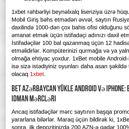
1xbet rəhbərliyi beynəlxalq lisenziya üzrə hüquq
Mobil Giriş bəhs etmədən əvvəl, saytın Rusiy
daxilində 1000-dən çox bahis ofisi olduğunu söy
əmanət etmək üçün istifadəçi adınızı daxil etm
İstifadəçilər 100 bal qazanmaq üçün 12 hadis
etməlidirlər. Kompüterinizi qurmağa və ya yal
olmağa ehtiyac yoxdur. 1xBet mobile Android-i
isə sizə istədiyiniz oyunları daha asan şəkil
olacaq
1xbet
.
Bet Azərbaycan yükle Android və iPhone: bo
idman mərcləri
Ancaq istifadəçilər mərc saytının başqa prom
yararlana bilərlər. Maraq üçün bildirək ki, 1xBe
sonra, ilk depozitinizdə 200 AZN-ə qədər 10