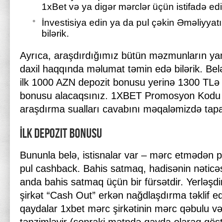
1xBet və ya digər mərclər üçün istifadə edil
İnvestisiya edin ya da pul çəkin Əməliyyat
bilərik.
Ayrıca, araşdırdığımız bütün məzmunların ya
daxil haqqında məlumat təmin edə bilərik. Belə
ilk 1000 AZN depozit bonusu yerinə 1300 TL
bonusu alacaqsınız. 1XBET Promosyon Kodu 
araşdırma sualları cavabını məqaləmizdə tapa 
İlk depozit bonusu
Bununla belə, istisnalar var – mərc etmədən p
pul cashback. Bahis satmaq, hadisənin nəticə
anda bahis satmaq üçün bir fürsətdir. Yerləşdi
şirkət “Cash Out” erkən nağdlaşdırma təklif e
qaydalar 1xbet mərc şirkətinin mərc qəbulu və