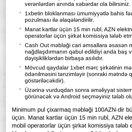
verənlərdən anında xəbərdar ola bilirsiniz.
1xbetin bloklanması ümumiyyətlə bahis fəal
pozulması ilə əlaqələndirilir.
Manat kartlar üçün 15 min rubl, AZN elektro
operatorlar üçün şirkət komissiya tələb etm
Cash Out məbləği cari əmsallara əsasən m
nağdlaşdırmanın qəbul edildiyi anda baş v
dəyişikliklərdən birbaşa asılıdır.
Mövcud qaydalar 1xbet mərc şirkətinin mə
ödənilməsini tənzimləyir (sonraki mətndə 
göstəriləcəkdir).
Üzərinə vurduqdan sonra əməliyyat sistem
görünəcək və Android seçməyiniz tələb ol
Minimum pul çixarmaq məbləği 100AZN-dir bü
üçün. Manat kartlar üçün 15 min rubl, AZN elek
mobil operatorlar üçün şirkət komissiya tələb 