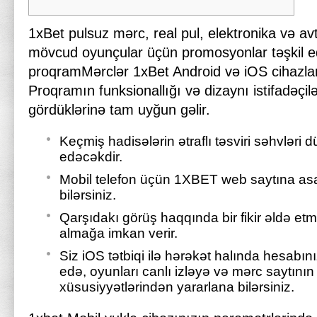
1xBet pulsuz mərc, real pul, elektronika və avt
mövcud oyunçular üçün promosyonlar təşkil ed
proqramMərclər 1xBet Android və iOS cihazlar
Proqramın funksionallığı və dizaynı istifadəçil
gördüklərinə tam uyğun gəlir.
Keçmiş hadisələrin ətraflı təsviri səhvlər
edəcəkdir.
Mobil telefon üçün 1XBET web saytına as
bilərsiniz.
Qarşıdakı görüş haqqında bir fikir əldə et
almağa imkan verir.
Siz iOS tətbiqi ilə hərəkət halında hesabınız
edə, oyunları canlı izləyə və mərc saytının
xüsusiyyətlərindən yararlana bilərsiniz.