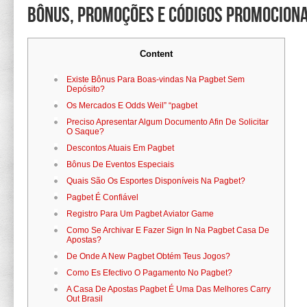
Bônus, Promoções E Códigos Promocion
Content
Existe Bônus Para Boas-vindas Na Pagbet Sem
Depósito?
Os Mercados E Odds Weil” “pagbet
Preciso Apresentar Algum Documento Afin De Solicitar
O Saque?
Descontos Atuais Em Pagbet
Bônus De Eventos Especiais
Quais São Os Esportes Disponíveis Na Pagbet?
Pagbet É Confiável
Registro Para Um Pagbet Aviator Game
Como Se Archivar E Fazer Sign In Na Pagbet Casa De
Apostas?
De Onde A New Pagbet Obtém Teus Jogos?
Como Es Efectivo O Pagamento No Pagbet?
A Casa De Apostas Pagbet É Uma Das Melhores Carry
Out Brasil