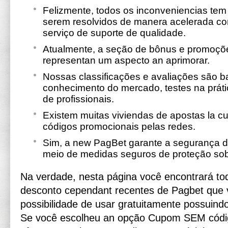
Felizmente, todos os inconveniencias tem 
serem resolvidos de manera acelerada c
serviço de suporte de qualidade.
Atualmente, a seção de bônus e promoçõ
representan um aspecto an aprimorar.
Nossas classificações e avaliações são 
conhecimento do mercado, testes na práti
de profissionais.
Existem muitas viviendas de apostas la cu
códigos promocionais pelas redes.
Sim, a new PagBet garante a segurança d
meio de medidas seguros de proteção so
Na verdade, nesta página você encontrará to
desconto cependant recentes de Pagbet que 
possibilidade de usar gratuitamente possuin
Se você escolheu an opção Cupom SEM código