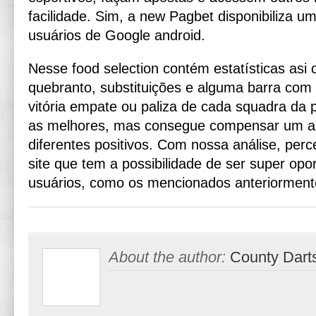
facilidade. Sim, a new Pagbet disponibiliza um
usuários de Google android.
Nesse food selection contém estatísticas asi
quebranto, substituições e alguma barra com 
vitória empate ou paliza de cada squadra da p
as melhores, mas consegue compensar um a
diferentes positivos. Com nossa análise, pe
site que tem a possibilidade de ser super opo
usuários, como os mencionados anteriorment
About the author:
County Dart