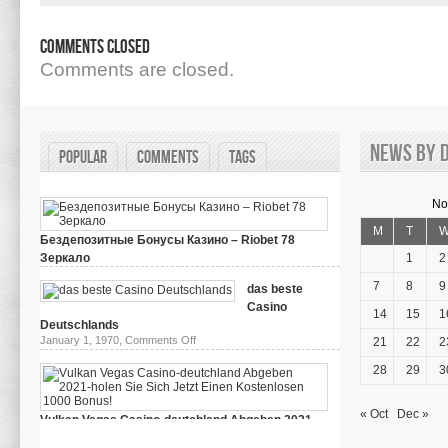
Comments Closed
Comments are closed.
News by d
Popular
Comments
Tags
No
M
T
Бездепозитные Бонусы Казино – Riobet 78
Зеркало
1
2
on
March 29, 2024,
Comments Off
Бездепозитные
7
8
9
das beste
Бонусы
Casino
Казино
14
15
1
–
Deutschlands
Riobet
on
January 1, 1970,
Comments Off
21
22
2
78
das
Зеркало
beste
28
29
3
Casino
Deutschlands
« Oct
Dec »
Vulkan Vegas Casino-deutchland Abgeben 2021-
holen Sie Sich Jetzt Einen Kostenlosen 1000 Bonus!