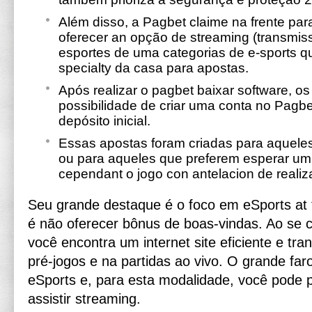
Além disso, a Pagbet claime na frente par
oferecer an opção de streaming (transmiss
esportes de uma categorias de e-sports qu
specialty da casa para apostas.
Após realizar o pagbet baixar software, o
possibilidade de criar uma conta no Pagbet
depósito inicial.
Essas apostas foram criadas para aquele
ou para aqueles que preferem esperar u
cependant o jogo con antelacion de realiz
Seu grande destaque é o foco em eSports at 
é não oferecer bônus de boas-vindas. Ao se 
você encontra um internet site eficiente e tra
pré-jogos e na partidas ao vivo. O grande fa
eSports e, para esta modalidade, você pode p
assistir streaming.