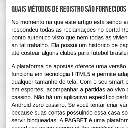
Quais Métodos De Registro São Fornecidos 
No momento na que este artigo está sendo e
respondeu todas as reclamações no portal Re
ponto autentico visto que nem todas as vivie
an tal trabalho. Ela possui um histórico de 
até costear alguns clubes para futebol brasilei
A plataforma de apostas oferece uma versão o
funciona em tecnologia HTML5 e permite adap
qualquer tamanho de tela. Com o seu smart p
em esportes, acompanhar a partidas ao vivo o
cassino. Não há um aplicativo específico per
Android zero cassino. Se você tentar criar vár
because suas contas possuindo essa casa so
servir bloqueadas. A PAGBET é uma platafor