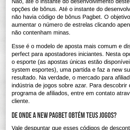
Não, até o instante do desenvolvimento deste 
opções de bônus. Até o instante do desenvolv
não havia código de bônus Pagbet. O objetiv
aumentar o número de estrelas clicando ape
não contenham minas.
Esse é o modelo de aposta mais comum e disc
perfect para apostadores iniciantes. Nesta op
o esporte (as apostas únicas estão disponívei
system esportes), uma partida e faz a new s
resultado. Na verdade, o mercado para afilia
indústria de jogos sobre azar. Para descobrir
programa de afiliados, entre em contato atra
cliente.
De Onde A New Pagbet Obtém Teus Jogos?
Vale despuntar que esses códigos de descon