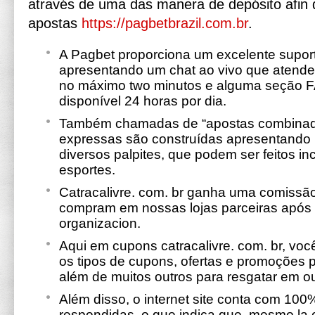
através de uma das manera de depósito afin
apostas
https://pagbetbrazil.com.br
.
A Pagbet proporciona um excelente suport
apresentando um chat ao vivo que atende
no máximo two minutos e alguma seção 
disponível 24 horas por dia.
Também chamadas de “apostas combinada
expressas são construídas apresentand
diversos palpites, que podem ser feitos in
esportes.
Catracalivre. com. br ganha uma comissão
compram em nossas lojas parceiras após 
organizacion.
Aqui em cupons catracalivre. com. br, voc
os tipos de cupons, ofertas e promoções p
além de muitos outros para resgatar em out
Além disso, o internet site conta com 10
respondidas, o que indica que, mesmo la 