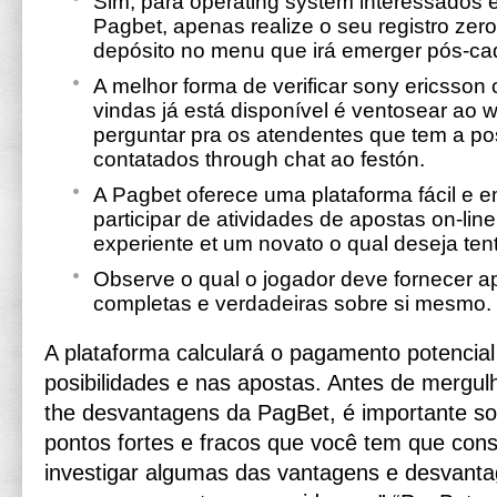
Sim, para operating system interessados 
Pagbet, apenas realize o seu registro zero 
depósito no menu que irá emerger pós-ca
A melhor forma de verificar sony ericsson
vindas já está disponível é ventosear ao w
perguntar pra os atendentes que tem a po
contatados through chat ao festón.
A Pagbet oferece uma plataforma fácil e 
participar de atividades de apostas on-lin
experiente et um novato o qual deseja tent
Observe o qual o jogador deve fornecer 
completas e verdadeiras sobre si mesmo.
A plataforma calculará o pagamento potencia
posibilidades e nas apostas. Antes de mergul
the desvantagens da PagBet, é importante so
pontos fortes e fracos que você tem que con
investigar algumas das vantagens e desvant