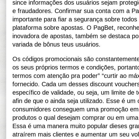
since informações dos usuários sejam proteg
e fraudadores. Confirmar sua conta com a P
importante para fiar a segurança sobre todo
plataforma sobre apostas. O PagBet, reconhe
inovadora de apostas, também se destaca p
variada de bônus teus usuários.
Os códigos promocionais são constantemente
os seus próprios termos e condições, portanto
termos com atenção pra poder” “curtir ao m
fornecido. Cada um desses discount voucher
específico de validade, ou seja, um limite de
afin de que o ainda seja utilizado. Esse é um
consumidores conseguem uma promoção em t
produtos o qual desejam comprar ou em uma 
Essa é uma manera muito popular dieses gran
atraírem mais clientes e aumentar um seu v