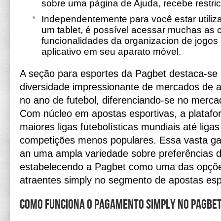
sobre uma página de Ajuda, recebe restric
Independentemente para você estar utili
um tablet, é possível acessar muchas as ca
funcionalidades da organizacion de jogos
aplicativo em seu aparato móvel.
A seção para esportes da Pagbet destaca-se
diversidade impressionante de mercados de 
no ano de futebol, diferenciando-se no merca
Com núcleo em apostas esportivas, a plataf
maiores ligas futebolísticas mundiais até liga
competições menos populares. Essa vasta g
an uma ampla variedade sobre preferências 
estabelecendo a Pagbet como uma das opçõe
atraentes simply no segmento de apostas esp
Como Funciona O Pagamento Simply No Pagbe