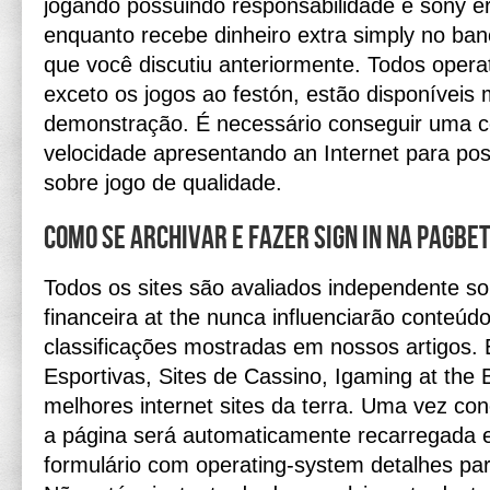
jogando possuindo responsabilidade e sony er
enquanto recebe dinheiro extra simply no ban
que você discutiu anteriormente. Todos opera
exceto os jogos ao festón, estão disponíveis
demonstração. É necessário conseguir uma c
velocidade apresentando an Internet para pos
sobre jogo de qualidade.
Como Se Archivar E Fazer Sign In Na Pagbe
Todos os sites são avaliados independente 
financeira at the nunca influenciarão conteúd
classificações mostradas em nossos artigos. 
Esportivas, Sites de Cassino, Igaming at the
melhores internet sites da terra. Uma vez con
a página será automaticamente recarregada el
formulário com operating-system detalhes par