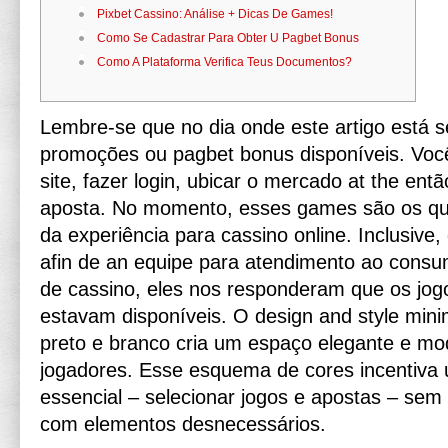
Pixbet Cassino: Análise + Dicas De Games!
Como Se Cadastrar Para Obter U Pagbet Bonus
Como A Plataforma Verifica Teus Documentos?
Lembre-se que no dia onde este artigo está 
promoções ou pagbet bonus disponíveis. Voc
site, fazer login, ubicar o mercado at the ent
aposta. No momento, esses games são os q
da experiência para cassino online. Inclusiv
afin de an equipe para atendimento ao consu
de cassino, eles nos responderam que os jog
estavam disponíveis. O design and style minim
preto e branco cria um espaço elegante e mo
jogadores. Esse esquema de cores incentiva 
essencial – selecionar jogos e apostas – sem 
com elementos desnecessários.