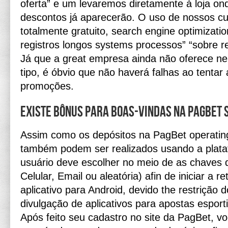
oferta” e um levaremos diretamente à loja o
descontos já aparecerão. O uso de nossos c
totalmente gratuito, search engine optimizati
registros longos systems processos” “sobre reg
Já que a great empresa ainda não oferece 
tipo, é óbvio que não haverá falhas ao tentar 
promoções.
Existe Bônus Para Boas-vindas Na Pagbet 
Assim como os depósitos na PagBet operati
também podem ser realizados usando a plata
usuário deve escolher no meio de as chaves 
Celular, Email ou aleatória) afin de iniciar a r
aplicativo para Android, devido the restrição
divulgação de aplicativos para apostas esportiv
Após feito seu cadastro no site da PagBet, vo