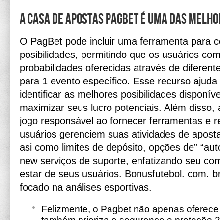
A Casa De Apostas Pagbet É Uma Das Melh
O PagBet pode incluir uma ferramenta para 
posibilidades, permitindo que os usuários co
probabilidades oferecidas através de diferen
para 1 evento específico. Esse recurso ajuda
identificar as melhores posibilidades disponív
maximizar seus lucro potenciais. Além disso
jogo responsável ao fornecer ferramentas e r
usuários gerenciem suas atividades de apostas
asi como limites de depósito, opções de” “au
new serviços de suporte, enfatizando seu c
estar de seus usuários. Bonusfutebol. com. b
focado na análises esportivas.
Felizmente, o Pagbet não apenas oferece
também prioriza a segurança e proteção 