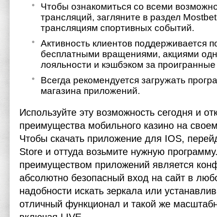
Чтобы ознакомиться со всеми возможн
трансляций, загляните в раздел Mostb
трансляциям спортивных событий.
Активность клиентов поддерживается 
бесплатными вращениями, акциями одн
лояльности и кэшбэком за проигранные 
Всегда рекомендуется загружать прог
магазина приложений.
Используйте эту возможность сегодня и от
преимущества мобильного казино на своем 
Чтобы скачать приложение для IOS, перей
Store и оттуда возьмите нужную программ
преимуществом приложений является кон
абсолютно безопасный вход на сайт в люб
надобности искать зеркала или устанавли
отличный функционал и такой же масштаб