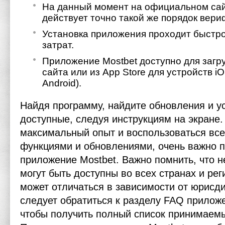
На данный момент на официальном са
действует точно такой же порядок вери
Установка приложения проходит быстро
затрат.
Приложение Mostbet доступно для загр
сайта или из App Store для устройств i
Android).
Найдя программу, найдите обновления и у
доступные, следуя инструкциям на экране.
максимальный опыт и воспользоваться вс
функциями и обновлениями, очень важно п
приложение Mostbet. Важно помнить, что н
могут быть доступны во всех странах и рег
может отличаться в зависимости от юрисд
следует обратиться к разделу FAQ приложе
чтобы получить полный список принимаемы