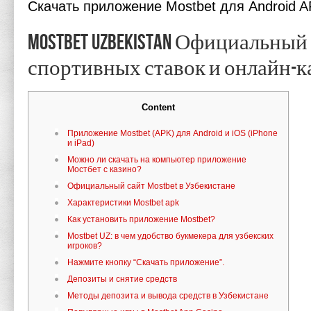
Скачать приложение Mostbet для Android A
Mostbet Uzbekistan Официальный
спортивных ставок и онлайн-ка
Content
Приложение Mostbet (APK) для Android и iOS (iPhone
и iPad)
Можно ли скачать на компьютер приложение
Мостбет с казино?
Официальный сайт Mostbet в Узбекистане
Характеристики Mostbet apk
Как установить приложение Mostbet?
Mostbet UZ: в чем удобство букмекера для узбекских
игроков?
Нажмите кнопку “Скачать приложение”.
Депозиты и снятие средств
Методы депозита и вывода средств в Узбекистане