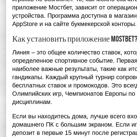
приложение Мостбет, зависит от операцио
устройства. Программа доступна в магази
AppStore и на сайте букмекерской конторы.
Как установить приложение Mostbet
Линия – это общее количество ставок, кот
определенное спортивное событие. Первая
наиболее важные результаты, такие как ито
гандикапы. Каждый крупный турнир сопров
бесплатных ставок и промокодов. Это всег
Олимпийских игр, Чемпионатов Европы по 
дисциплинам.
Если вы находитесь дома, лучше всего вхо
домашнего ПК с большим экраном. Если иг
депозит в первые 15 минут после регистра