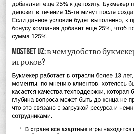
добавляет еще 25% к депозиту. Букмекер п
депозит в течение 15-ти минут после созда
Если данное условие будет выполнено, к 
бонусу компания добавит еще 25%, чтоб п
сумма 125%.
Mostbet UZ: в чем удобство букмек
игроков?
Букмекер работает в отрасли более 13 лет
моменты, по мнению клиентов, хотелось б
касается качества техподдержки, которая б
глубина вопроса может быть до конца не п
что это связано с загрузкой ресурса и не
сотрудниками.
В стране все азартные игры находятся 