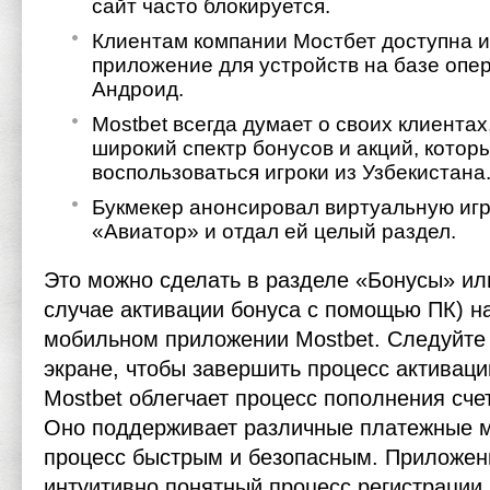
сайт часто блокируется.
Клиентам компании Мостбет доступна и
приложение для устройств на базе оп
Андроид.
Mostbet всегда думает о своих клиентах
широкий спектр бонусов и акций, котор
воспользоваться игроки из Узбекистана
Букмекер анонсировал виртуальную игр
«Авиатор» и отдал ей целый раздел.
Это можно сделать в разделе «Бонусы» ил
случае активации бонуса с помощью ПК) на
мобильном приложении Mostbet. Следуйте
экране, чтобы завершить процесс активац
Mostbet облегчает процесс пополнения сче
Оно поддерживает различные платежные м
процесс быстрым и безопасным. Приложени
интуитивно понятный процесс регистрации 