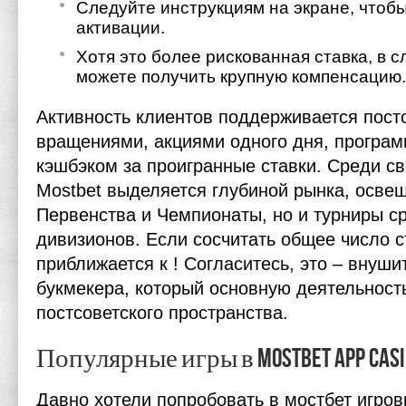
Следуйте инструкциям на экране, чтоб
активации.
Хотя это более рискованная ставка, в 
можете получить крупную компенсацию.
Активность клиентов поддерживается пос
вращениями, акциями одного дня, програм
кэшбэком за проигранные ставки. Среди св
Mostbet выделяется глубиной рынка, осве
Первенства и Чемпионаты, но и турниры с
дивизионов. Если сосчитать общее число ст
приближается к ! Согласитесь, это – внуш
букмекера, который основную деятельность
постсоветского пространства.
Популярные игры в Mostbet App Casi
Давно хотели попробовать в мостбет игро