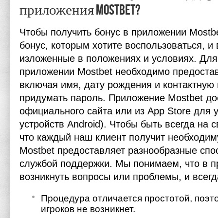
приложения Mostbet?
Чтобы получить бонус в приложении Mostb
бонус, которым хотите воспользоваться, и
изложенные в положениях и условиях. Для
приложении Mostbet необходимо предоста
включая имя, дату рождения и контактную
придумать пароль. Приложение Mostbet дос
официального сайта или из App Store для 
устройств Android). Чтобы быть всегда на с
что каждый наш клиент получит необходи
Mostbet предоставляет разнообразные спо
службой поддержки. Мы понимаем, что в п
возникнуть вопросы или проблемы, и всегд
Процедура отличается простотой, поэт
игроков не возникнет.