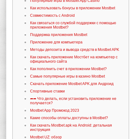
Популярные игры в Mostbet App Casino
Как использовать бонусы в приложении Mostbet
Совместимость с Android
Как связаться со службой поддержки с помощью
приложения Mostbet?
Поддержка приложения Mostbet
Приложение для компьютера
Методы депозита и вывода средств в Mostbet APK
Как скачать приложение Мостбет на компьютер с
официального сайта
Как пополнить счет в приложении Mostbet?
Самые популярные игры в казино Mostbet
Скачать приложение Mostbet APK для Андроид
Спортивные ставки
➦➦ Что делать, если установить приложение не
получается?
Mostbet App Промокод 2023
Какие способы оплаты доступны в Mostbet?
Как скачать Mostbet.apk на Android: детальная
инструкция
Mostbet UZ: обзор