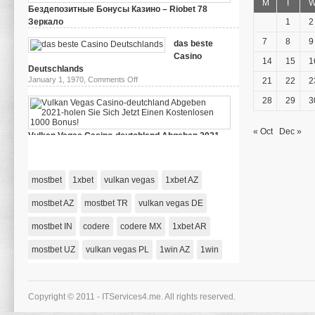
M
T
Бездепозитные Бонусы Казино – Riobet 78
Зеркало
1
2
on
March 29, 2024,
Comments Off
Бездепозитные
7
8
9
das beste
Бонусы
Casino
Казино
14
15
1
–
Deutschlands
Riobet
on
January 1, 1970,
Comments Off
21
22
2
78
das
Зеркало
beste
28
29
3
Casino
Deutschlands
« Oct
Dec »
Vulkan Vegas Casino-deutchland Abgeben 2021-
holen Sie Sich Jetzt Einen Kostenlosen 1000 Bonus!
on
January 1, 1970,
Comments Off
Vulkan
Vegas
mostbet
1xbet
vulkan vegas
1xbet AZ
Casino-
deutchland
Abgeben
mostbet AZ
mostbet TR
vulkan vegas DE
2021-
holen
mostbet IN
codere
codere MX
Sie
1xbet AR
Sich
Jetzt
mostbet UZ
vulkan vegas PL
1win AZ
1win
Einen
Kostenlosen
1000
Bonus!
Copyright © 2011 - ITServices4.me. All rights reserved.