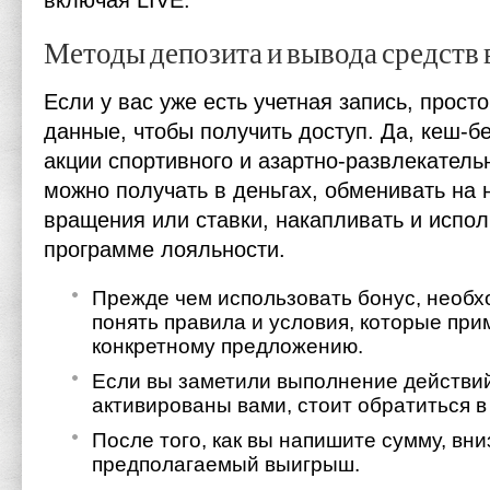
включая LIVE.
Методы депозита и вывода средств 
Если у вас уже есть учетная запись, прост
данные, чтобы получить доступ. Да, кеш-б
акции спортивного и азартно-развлекатель
можно получать в деньгах, обменивать на
вращения или ставки, накапливать и испол
программе лояльности.
Прежде чем использовать бонус, необх
понять правила и условия, которые при
конкретному предложению.
Если вы заметили выполнение действий
активированы вами, стоит обратиться в
После того, как вы напишите сумму, вни
предполагаемый выигрыш.