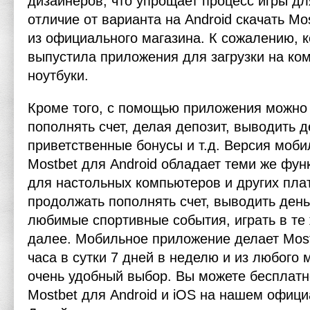
дизайнеров, что упрощает процесс игры дл
отличие от варианта на Android скачать Mo
из официального магазина. К сожалению, 
выпустила приложения для загрузки на ко
ноутбуки.
Кроме того, с помощью приложения можно 
пополнять счет, делая депозит, выводить д
приветственные бонусы и т.д. Версия моб
Mostbet для Android обладает теми же фун
для настольных компьютеров и других пл
продолжать пополнять счет, выводить деньг
любимые спортивные события, играть в те 
далее. Мобильное приложение делает Mos
часа в сутки 7 дней в неделю и из любого 
очень удобный выбор. Вы можете бесплатн
Mostbet для Android и iOS на нашем офици