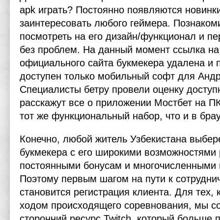
apk играть? Постоянно появляются новинк
заинтересовать любого геймера. Познакоми
посмотреть на его дизайн/функционал и пе
без проблем. На данный момент ссылка на 
официального сайта букмекера удалена и 
доступен только мобильный софт для Андр
Специалисты бетру провели оценку доступ
расскажут все о приложении Мостбет на П
тот же функциональный набор, что и в бра
Конечно, любой житель Узбекистана выбер
букмекера с его широкими возможностями 
постоянными бонусам и многочисленными 
Поэтому первым шагом на пути к сотруднич
становится регистрация клиента. Для тех, 
ходом происходящего соревнования, мы с
сторонний ресурс Twitch, который больше 