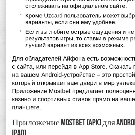
отслеживать на официальном сайте.
Кроме Uzcard пользователь может выбр
варианты, если они ему удобнее.
Если вы любите острые ощущения и не
результатов игры, то ставки в режиме 
лучший вариант из всех возможных.
Для обладателей Айфона есть возможност
с сайта, или перейдя в App Store. Скачать
на вашем Android-устройстве – это просто
который открывает вам двери в мир увлека
Приложение Mostbet предлагает полноцен
казино и спортивных ставок прямо на ваш
планшете.
Приложение Mostbet (APK) для Android 
iPad)