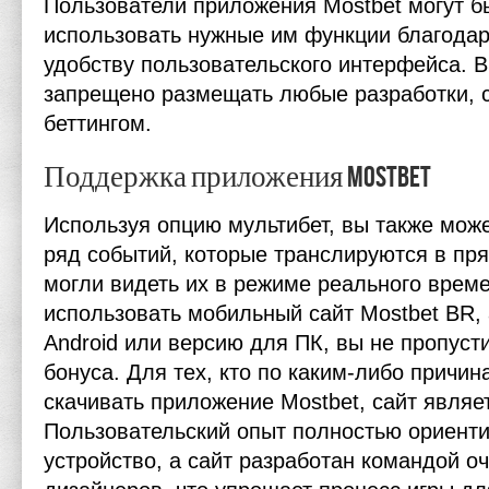
Пользователи приложения Mostbet могут б
использовать нужные им функции благодар
удобству пользовательского интерфейса. В
запрещено размещать любые разработки, 
беттингом.
Поддержка приложения Mostbet
Используя опцию мультибет, вы также може
ряд событий, которые транслируются в пр
могли видеть их в режиме реального врем
использовать мобильный сайт Mostbet BR,
Android или версию для ПК, вы не пропуст
бонуса. Для тех, кто по каким-либо причин
скачивать приложение Mostbet, сайт являе
Пользовательский опыт полностью ориент
устройство, а сайт разработан командой о