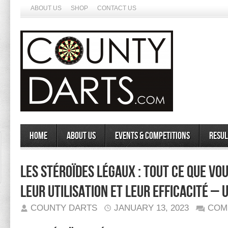
ABOUT US
SHOP
CONTACT US
Home
About Us
Events & Competitions
Resul
Les stéroïdes légaux : Tout ce que vo
leur utilisation et leur efficacité – 
COUNTY DARTS
JANUARY 13, 2023
COM