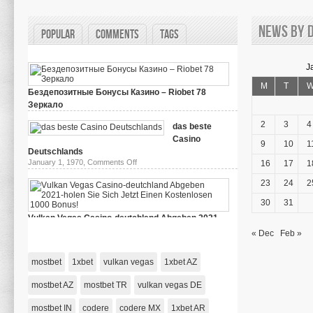
News by d
Popular
Comments
Tags
J
M
T
Бездепозитные Бонусы Казино – Riobet 78
Зеркало
on
March 29, 2024,
Comments Off
Бездепозитные
2
3
4
das beste
Бонусы
Casino
Казино
9
10
1
–
Deutschlands
Riobet
on
January 1, 1970,
Comments Off
16
17
1
78
das
Зеркало
beste
23
24
2
Casino
Deutschlands
30
31
Vulkan Vegas Casino-deutchland Abgeben 2021-
holen Sie Sich Jetzt Einen Kostenlosen 1000 Bonus!
« Dec
Feb »
on
January 1, 1970,
Comments Off
Vulkan
Vegas
mostbet
1xbet
vulkan vegas
1xbet AZ
Casino-
deutchland
Abgeben
mostbet AZ
mostbet TR
vulkan vegas DE
2021-
holen
mostbet IN
codere
codere MX
Sie
1xbet AR