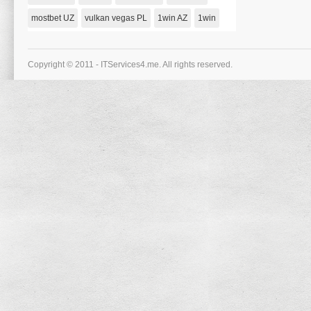
Sich
Jetzt
mostbet UZ
vulkan vegas PL
1win AZ
1win
Einen
Kostenlosen
1000
Bonus!
Copyright © 2011 - ITServices4.me. All rights reserved.