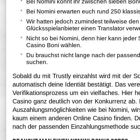
Bei Nomini könnt ihr zwischen sieben Bo
Bei Nomini erwarten euch rund 250 klass
Wir hatten jedoch zumindest teilweise den
Glücksspielanbieter einen Translator ver
Nicht so bei Nomini, denn hier kann jeder 
Casino Boni wählen.
Du brauchst nicht lange nach der passe
suchen.
Sobald du mit Trustly einzahlst wird mit der 
automatisch deine Identiät bestätigt. Das vere
Verifikationsprozess um ein vielfaches. Hier h
Casino ganz deutlich von der Konkurrenz ab. 
Auszahlungsmöglichkeiten wie bei Nomini, wirs
kaum einem anderen Online Casino finden. Du
nach der passenden Einzahlungsmethode su