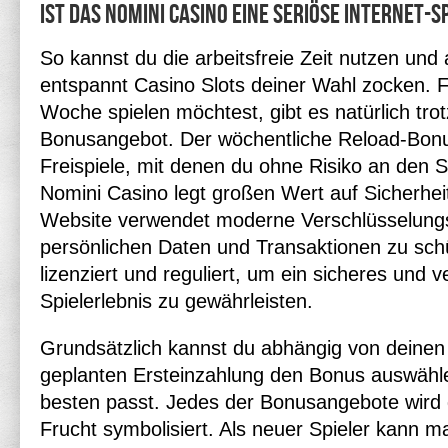
Ist Das Nomini Casino Eine Seriöse Internet-s
So kannst du die arbeitsfreie Zeit nutzen u
entspannt Casino Slots deiner Wahl zocken. Fa
Woche spielen möchtest, gibt es natürlich t
Bonusangebot. Der wöchentliche Reload-Bonus
Freispiele, mit denen du ohne Risiko an den Sl
Nomini Casino legt großen Wert auf Sicherhei
Website verwendet moderne Verschlüsselungs
persönlichen Daten und Transaktionen zu sch
lizenziert und reguliert, um ein sicheres und 
Spielerlebnis zu gewährleisten.
Grundsätzlich kannst du abhängig von deinen
geplanten Ersteinzahlung den Bonus auswähle
besten passt. Jedes der Bonusangebote wird 
Frucht symbolisiert. Als neuer Spieler kann m