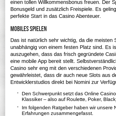
einen tollen Willkommensbonus freuen. Der Sp
Bonusgeld und zusätzlich Freispiele. Es gelin
perfekte Start in das Casino Abenteuer.
Mobiles Spielen
Das ist natürlich sehr wichtig, da die meisten
unabhängig von einem festen Platz sind. Es i
auszugehen, dass das frisch gegründete Casi
eine mobile App bereit stellt. Selbstverständli
Casino sehr eng mit den verschiedenen Prov
gewährleistet, dass dir auch neue Slots aus d
Entwicklerstudios direkt bei Nomini zur Verfü
Den Schwerpunkt setzt das Online Casino 
Klassiker – also auf Roulette, Poker, Blac
Im folgenden Ratgeber haben wir unsere 
Erfahrungen zusammengefasst.