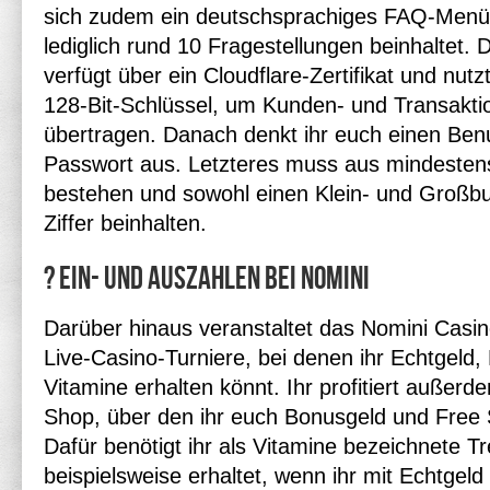
sich zudem ein deutschsprachiges FAQ-Menü f
lediglich rund 10 Fragestellungen beinhaltet.
verfügt über ein Cloudflare-Zertifikat und nut
128-Bit-Schlüssel, um Kunden- und Transakti
übertragen. Danach denkt ihr euch einen Be
Passwort aus. Letzteres muss aus mindesten
bestehen und sowohl einen Klein- und Großbu
Ziffer beinhalten.
? Ein- Und Auszahlen Bei Nomini
Darüber hinaus veranstaltet das Nomini Casin
Live-Casino-Turniere, bei denen ihr Echtgeld,
Vitamine erhalten könnt. Ihr profitiert außer
Shop, über den ihr euch Bonusgeld und Free 
Dafür benötigt ihr als Vitamine bezeichnete Tr
beispielsweise erhaltet, wenn ihr mit Echtgel