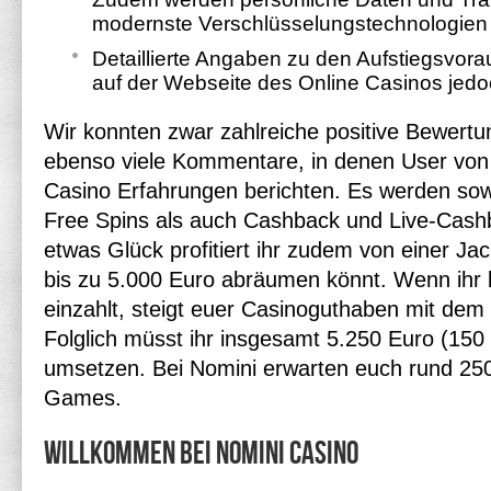
modernste Verschlüsselungstechnologien 
Detaillierte Angaben zu den Aufstiegsvor
auf der Webseite des Online Casinos jedoc
Wir konnten zwar zahlreiche positive Bewertun
ebenso viele Kommentare, in denen User von
Casino Erfahrungen berichten. Es werden so
Free Spins als auch Cashback und Live-Cashba
etwas Glück profitiert ihr zudem von einer Jac
bis zu 5.000 Euro abräumen könnt. Wenn ihr 
einzahlt, steigt euer Casinoguthaben mit dem
Folglich müsst ihr insgesamt 5.250 Euro (150
umsetzen. Bei Nomini erwarten euch rund 250
Games.
Willkommen Bei Nomini Casino