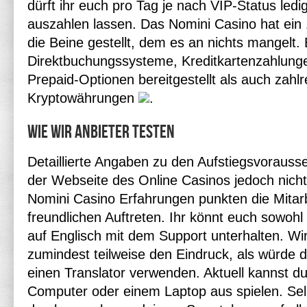
dürft ihr euch pro Tag je nach VIP-Status ledi
auszahlen lassen. Das Nomini Casino hat ein 
die Beine gestellt, dem es an nichts mangelt
Direktbuchungssysteme, Kreditkartenzahlunge
Prepaid-Optionen bereitgestellt als auch zahl
Kryptowährungen
.
Wie Wir Anbieter Testen
Detaillierte Angaben zu den Aufstiegsvorauss
der Webseite des Online Casinos jedoch nich
Nomini Casino Erfahrungen punkten die Mitarb
freundlichen Auftreten. Ihr könnt euch sowohl
auf Englisch mit dem Support unterhalten. Wi
zumindest teilweise den Eindruck, als würde d
einen Translator verwenden. Aktuell kannst d
Computer oder einem Laptop aus spielen. Sel