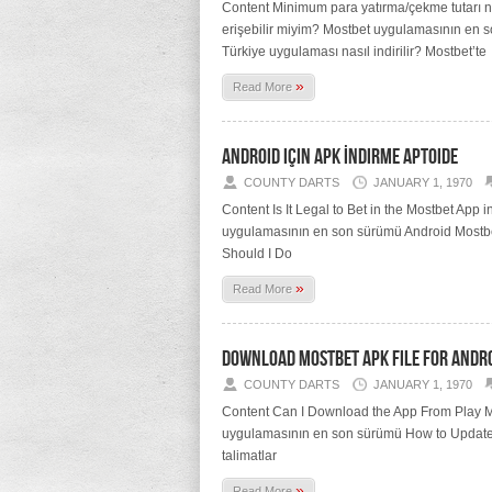
Content Minimum para yatırma/çekme tutarı 
erişebilir miyim? Mostbet uygulamasının en s
Türkiye uygulaması nasıl indirilir? Mostbet’te
»
Read More
Android için APK İndirme Aptoide
COUNTY DARTS
JANUARY 1, 1970
Content Is It Legal to Bet in the Mostbet App
uygulamasının en son sürümü Android Mostbet
Should I Do
»
Read More
Download Mostbet APK file for Andr
COUNTY DARTS
JANUARY 1, 1970
Content Can I Download the App From Play Ma
uygulamasının en son sürümü How to Update a
talimatlar
»
Read More