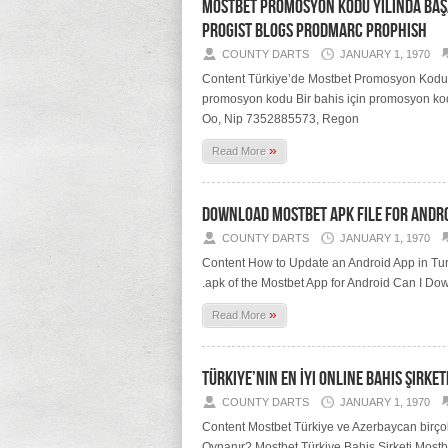
Mostbet Promosyon Kodu Yılında Başa
Progist Blogs ProDMARC ProPHISH
COUNTY DARTS
JANUARY 1, 1970
Content Türkiye’de Mostbet Promosyon Kodu N
promosyon kodu Bir bahis için promosyon ko
Oo, Nip 7352885573, Regon
»
Read More
Download Mostbet APK file for Andr
COUNTY DARTS
JANUARY 1, 1970
Content How to Update an Android App in Turk
.apk of the Mostbet App for Android Can I Do
»
Read More
Türkiye’nin En İyi Online Bahis Şirket
COUNTY DARTS
JANUARY 1, 1970
Content Mostbet Türkiye ve Azerbaycan birçok
Oynanır? Mostbet Türkiye Bahis Şirketi Mostbe