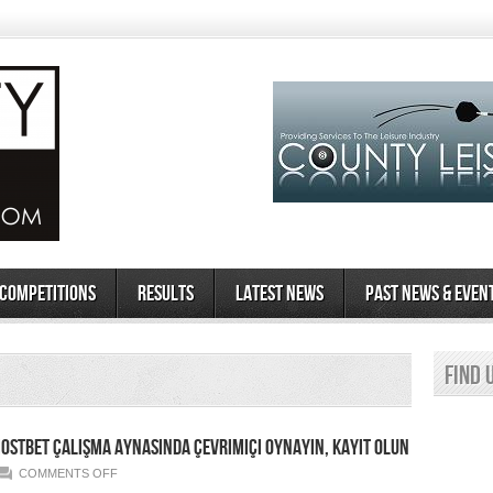
 Competitions
Results
Latest News
Past News & Even
Find 
Mostbet çalışma aynasında çevrimiçi oynayın, kayıt olun
ON
COMMENTS OFF
RESMI