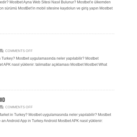
SITE
nedir? Mostbet Ayna Web Sitesi Nasıl Bulunur? Mostbet’e ülkemden
CASINO
on sürümü MostBet’in mobil sitesine kaydolun ve giriş yapın Mostbet
MOSTBET
PARA
IÇIN
MOSTBET
ÇALIŞMA
AYNASINDA
ÇEVRIMIÇI
OYNAYIN,
KAYIT
OLUN
ON
COMMENTS OFF
ANDROID
IÇIN
 in Turkey? Mostbet uygulamasında neler yapılabilir? Mostbet
APK
 APK nasıl yüklenir: talimatlar açıklaması Mostbet Mostbet What
İNDIRME
APTOIDE
oid
ON
COMMENTS OFF
DOWNLOAD
MOSTBET
rket in Turkey? Mostbet uygulamasında neler yapılabilir? Mostbet
APK
n Android App in Turkey Android Mostbet APK nasıl yüklenir:
FILE
FOR
ANDROID