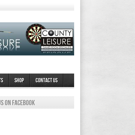
ts
Shop
Contact Us
us on Facebook