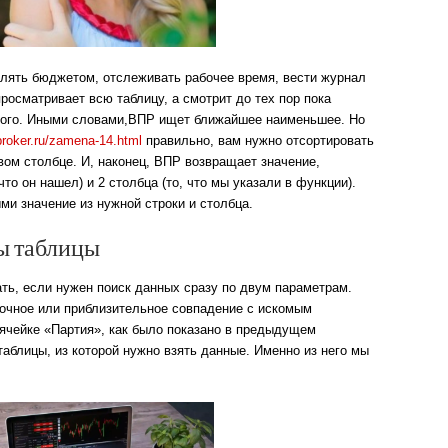
лять бюджетом, отслеживать рабочее время, вести журнал
просматривает всю таблицу, а смотрит до тех пор пока
мого. Иными словами,ВПР ищет ближайшее наименьшее. Но
broker.ru/zamena-14.html
правильно, вам нужно отсортировать
вом столбце. И, наконец, ВПР возвращает значение,
что он нашел) и 2 столбца (то, что мы указали в функции).
ми значение из нужной строки и столбца.
цы таблицы
ть, если нужен поиск данных сразу по двум параметрам.
очное или приблизительное совпадение с искомым
ячейке «Партия», как было показано в предыдущем
таблицы, из которой нужно взять данные. Именно из него мы