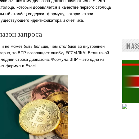
ейке A2, поэтому диапазон должен начинаться с A. Эта
толбца, который добавляется в качестве первого столбца
ьный столбец содержит формулу, которая строит
 существующего идентификатора и счетчика.
пазон запроса
In As
 и не может быть больше, чем столбцов во внутренней
еверно, то ВПР возвращает ошибку #ССЫЛКА! Если такой
следняя строка диапазона. Формула ВПР – это одна из
ых формул в Excel.