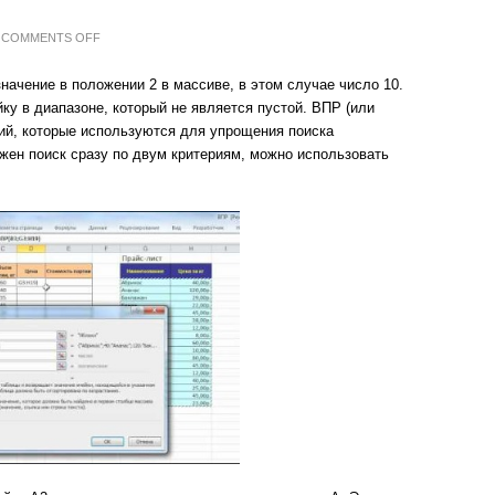
ON
COMMENTS OFF
СЕКРЕТНЫЙ
ОРУЖИЕ
EXCEL:
ачение в положении 2 в массиве, в этом случае число 10.
КАК
ИСПОЛЬЗОВАТЬ
у в диапазоне, который не является пустой. ВПР (или
ФОРМУЛУ
ВПР
ций, которые используются для упрощения поиска
ДЛЯ
жен поиск сразу по двум критериям, можно использовать
УСКОРЕНИЯ
РАБОТЫ
EXCEL
PERFORMER:
ПОМОЩЬ
В
НАПИСАНИИ
ФОРМУЛ
И
МАКРОСОВ
ДЗЕН