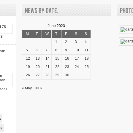
News by date.
Phot
June 2023
M
T
W
T
F
S
S
78
1
2
3
4
5
6
7
8
9
10
11
ste
o
12
13
14
15
16
17
18
19
20
21
22
23
24
25
26
27
28
29
30
« May
Jul »
2021-
00 Bonus!
E
AR