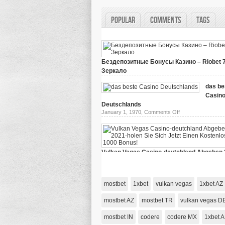
Popular
Comments
Tags
Бездепозитные Бонусы Казино – Riobet 
Зеркало
on
March 29, 2024,
Comments Off
Бездепозитные
das be
Бонусы
Casin
Казино
–
Deutschlands
Riobet
on
January 1, 1970,
Comments Off
78
das
Зеркало
beste
Casino
Deutschlands
Vulkan Vegas Casino-deutchland Abgeben 
holen Sie Sich Jetzt Einen Kostenlosen 10
on
January 1, 1970,
Comments Off
Vulkan
Vegas
mostbet
1xbet
vulkan vegas
1xbet AZ
Casino-
deutchland
Abgeben
mostbet AZ
mostbet TR
vulkan vegas D
2021-
holen
mostbet IN
codere
codere MX
Sie
1xbet 
Sich