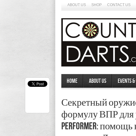
ABOUT US
SHOP
CONTACT US
Home
About Us
Events &
Секретный оружие 
формулу ВПР для 
Performer: помощь