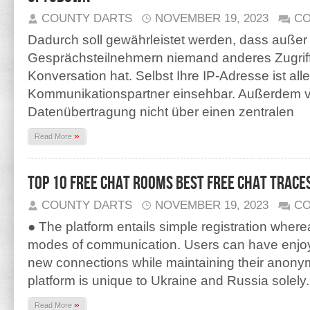
COUNTY DARTS
NOVEMBER 19, 2023
CO
Dadurch soll gewährleistet werden, dass außer
Gesprächsteilnehmern niemand anderes Zugriff a
Konversation hat. Selbst Ihre IP-Adresse ist allei
Kommunikationspartner einsehbar. Außerdem ve
Datenübertragung nicht über einen zentralen
»
Read More
Top 10 Free Chat Rooms Best Free Chat Traces
COUNTY DARTS
NOVEMBER 19, 2023
CO
● The platform entails simple registration wher
modes of communication. Users can have enjo
new connections while maintaining their anonym
platform is unique to Ukraine and Russia solely.
»
Read More