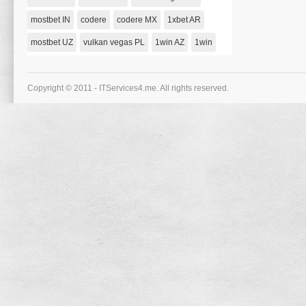
2021-
holen
mostbet IN
codere
codere MX
Sie
1xbet AR
Sich
Jetzt
mostbet UZ
vulkan vegas PL
1win AZ
1win
Einen
Kostenlosen
1000
Bonus!
Copyright © 2011 - ITServices4.me. All rights reserved.